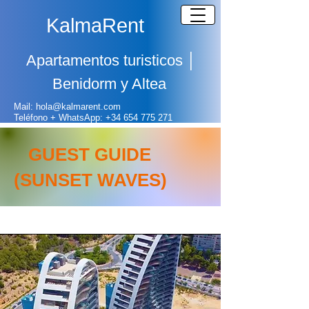
KalmaRent
Apartamentos turisticos
│
Benidorm y Altea
Mail: hola@kalmarent.com
Teléfono + WhatsApp:
+
34 654 775 271
GUEST GUIDE
(SUNSET WAVES)