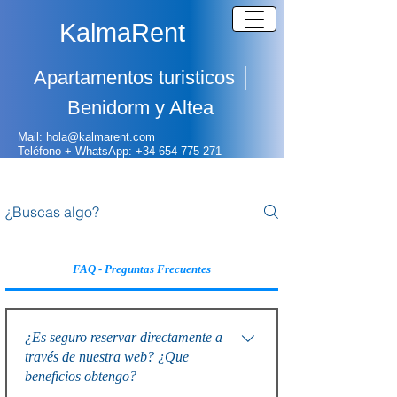
KalmaRent
Apartamentos turisticos
│
Benidorm y Altea
Mail: hola@kalmarent.com
Teléfono + WhatsApp:
+
34 654 775 271
FAQ - Preguntas Frecuentes
¿Es seguro reservar directamente a
través de nuestra web? ¿Que
beneficios obtengo?